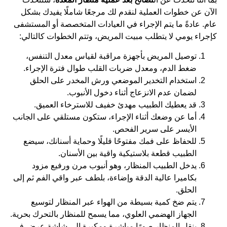
الآن عن خطوات العملية لنقدم لك مرجعًا شاملًا يفيدك بشكل
عام. عادةً ما يتم الإجراء في العيادات المتخصصة أو المستشفى
كإجراء يومي لا يتطلب مبيت المريض، وتتم الخطوات كالتالي:
توصيل المريض بأجهزة مراقبة لقياس معدل التنفس،
ضغط الدم، ومعدل ضربات القلب طوال فترة الإجراء.
استخدام التخدير الموضعي ورش المخدر على الحلق
لضمان عدم الانزعاج أثناء دخول الأنبوب.
قد يعطيك الطبيب مهدئ خفيف للاسترخاء العميق.
أما عن وضعك أثناء الإجراء، ستكون مستلقي على الجانب
الأيسر على سرير الفحص.
للحفاظ على فمك مفتوحًا قليلًا وحماية أسنانك، سيضع
الطبيب قطعة بلاستيكية واقية بين الأسنان.
يدخل الطبيب المنظار، وهو أنبوب مرن ورفيع مزود
بكاميرا عالية الدقة وإضاءة، بلطف عبر واقي الفم ثم إلى
الحلق.
يتم ضخ كمية بسيطة من الهواء عبر المنظار لتوسيع
الجهاز الهضمي العلوي، مما يسمح للمنظار بالتحرك بحرية.
ينقل المنظار صورًا مباشرة ومكبرة إلى شاشة عرض في