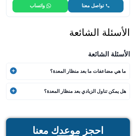
تواصل معنا
واتساب
الأسئلة الشائعة
الأسئلة الشائعة
ما هي مضاعفات ما بعد منظار المعدة؟
المضاعفات نادرة جداً، وتشمل الأعراض الجانبية البسيطة
هل يمكن تناول الزبادي بعد منظار المعدة؟
الشائعة هي: احتقان خفيف في الحلق، انتفاخ، وغازات تزول
بسرعة، أما المضاعفات النادرة والخطيرة (التي تتطلب
نعم، عادةً فالزبادي يُعد من الأطعمة اللينة وسهلة الهضم التي
مراجعة فورية): نزيف شديد، أو ارتفاع مفاجئ في الحرارة، أو
يُنصح بالبدء بها بعد التأكد من عودة القدرة على البلع.
ألم حاد غير محتمل في البطن.
احجز موعدك معنا