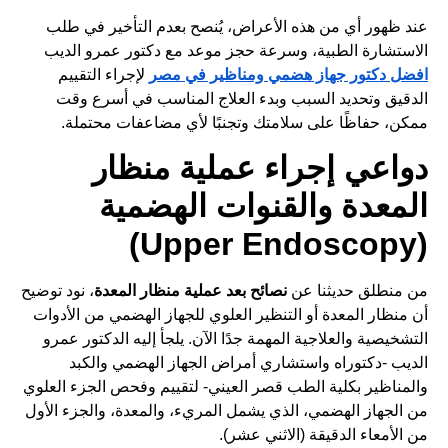
عند ظهور أي من هذه الأعراض، يُنصح بعدم التأخير في طلب
الاستشارة الطبية، وسرعة حجز موعد مع دكتور عمرو الديب
افضل دكتور جهاز هضمي ومناظير في مصر
لإجراء التقييم
الدقيق وتحديد السبب وبدء العلاج المناسب في أسرع وقت
ممكن، حفاظًا على سلامتك وتجنبًا لأي مضاعفات محتملة.
دواعي إجراء عملية منظار
المعدة والقنوات الهضمية
(Upper Endoscopy)
من منطلق حديثنا عن
نصائح بعد عملية منظار المعدة
، نود توضيح
أن منظار المعدة أو التنظير العلوي للجهاز الهضمي من الأدوات
التشخيصية والعلاجية المهمة جدًا الآن. يلجأ إليه الدكتور عمرو
الديب -دكتوراه واستشاري أمراض الجهاز الهضمي والكبد
والمناظير بكلية الطب قصر العيني- لتقييم وفحص الجزء العلوي
من الجهاز الهضمي، الذي يشمل
المريء
، والمعدة، والجزء الأول
من الأمعاء الدقيقة (الاثني عشر).